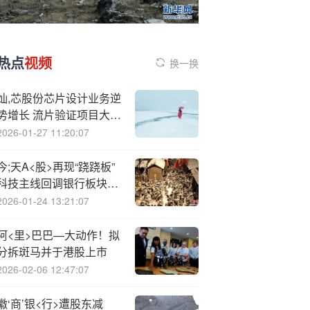
热点
视频
换一换
灿,芯股份芯片设计业务逆
势增长 流片验证项目大增
80.56%
2026-01-27 11:20:07
今;天A<股>再现“跷跷板”
科技主线回调银行板块反
弹
2026-01-24 13:21:07
阿<里>巴巴—大动作！拟
分拆斑马并于港股上市
2026-02-06 12:47:07
徽‘商’银<行>遭股东减