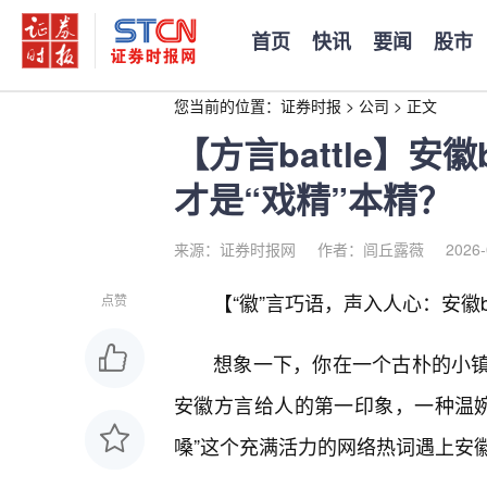
首页
快讯
要闻
股市
您当前的位置：
证券时报
>
公司
>
正文
【方言battle】安徽
才是“戏精”本精？
来源：证券时报网
作者：闾丘露薇
2026-
【“徽”言巧语，声入人心：安徽b
点赞
想象一下，你在一个古朴的小镇
安徽方言给人的第一印象，一种温婉
嗓”这个充满活力的网络热词遇上安