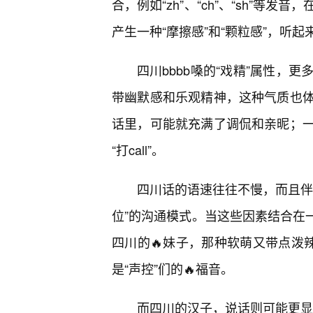
合，例如“zh”、“ch”、“sh”
产生一种“摩擦感”和“颗粒感”，听起来
四川bbbb嗓的“戏精”属性，
带幽默感和乐观精神，这种气质也
话里，可能就充满了调侃和亲昵；
“打call”。
四川话的语速往往不慢，而且伴
位”的沟通模式。当这些因素结合在一
四川的🔥妹子，那种软萌又带点泼
是“声控”们的🔥福音。
而四川的汉子，说话则可能更显