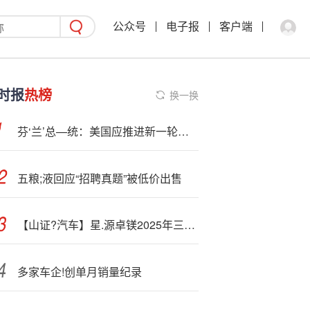
公众号
电子报
客户端
时报
热榜
换一换
芬‘兰’总—统：美国应推进新一轮制裁重创俄罗斯工业
五粮;液回应“招聘真题”被低价出售
【山证?汽车】星.源卓镁2025年三季报点评：新订单饱满产能持续扩张，镁合金应用爆发在即
多家车企!创单月销量纪录