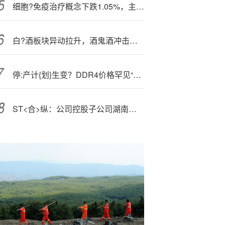
细胞?免疫治疗概念下跌1.05%，主力资金净流出42股
白?酒板块异动拉升，酒鬼酒冲击涨停
停:产计{划}生变？DDR4价格罕见“倒挂” 两大内存巨头延长生产！
ST<合>纵：公司控股子公司湖南雅城主要从事电池级磷酸铁、四氧化三钴和氢氧化钴的研发、生产和销售