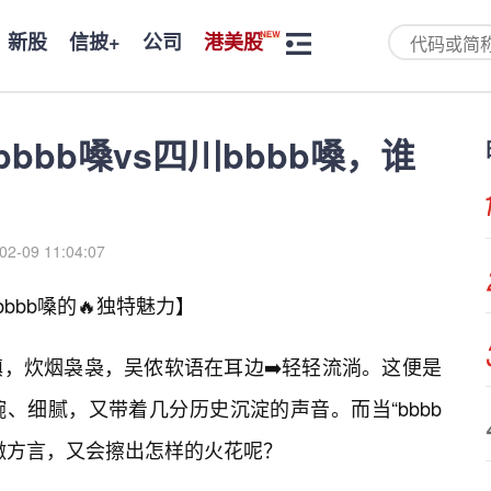
新股
信披+
公司
港美股
bbbb嗓vs四川bbbb嗓，谁
02-09 11:04:07
bbb嗓的🔥独特魅力】
，炊烟袅袅，吴侬软语在耳边➡️轻轻流淌。这便是
、细腻，又带着几分历史沉淀的声音。而当“bbbb
徽方言，又会擦出怎样的火花呢？